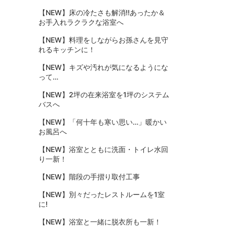
【NEW】床の冷たさも解消!!あったか＆
お手入れラクラクな浴室へ
【NEW】料理をしながらお孫さんを見守
れるキッチンに！
【NEW】キズや汚れが気になるようにな
って…
【NEW】2坪の在来浴室を1坪のシステム
バスへ
【NEW】「何十年も寒い思い…」暖かい
お風呂へ
【NEW】浴室とともに洗面・トイレ水回
り一新！
【NEW】階段の手摺り取付工事
【NEW】別々だったレストルームを1室
に!
【NEW】浴室と一緒に脱衣所も一新！