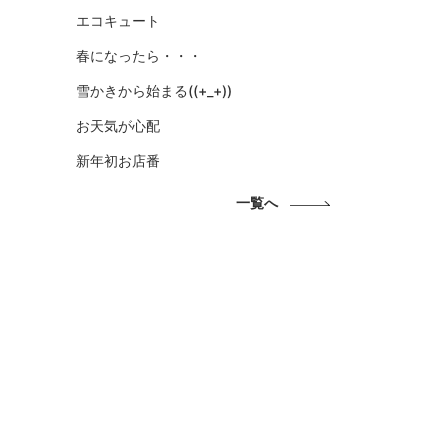
エコキュート
春になったら・・・
雪かきから始まる((+_+))
お天気が心配
新年初お店番
一覧へ