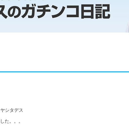
ミヤシタデス
した。。。