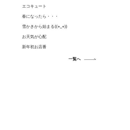
エコキュート
春になったら・・・
雪かきから始まる((+_+))
お天気が心配
新年初お店番
一覧へ