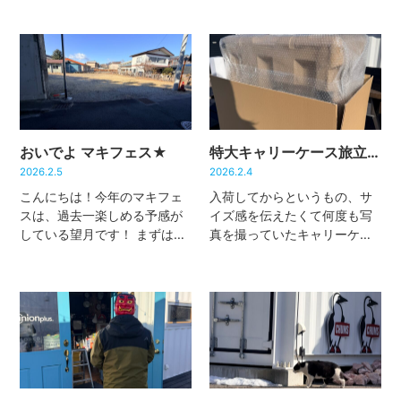
ンタクトを吐き出す始末。 見
はクーラーボックス並みにキ
た目は何の変哲もないのに、
ンキンです
悴んだ手で蓋を
私のまぶたの裏では一体何が
開け閉めしていたら、――勢
起きているのか……。（病院
いよく指を挟みました ･･･絶
に行くほ […]
対痛 […]
おいでよ マキフェス★
特大キャリーケース旅立ちの日
2026.2.5
2026.2.4
こんにちは！今年のマキフェ
入荷してからというもの、サ
スは、過去一楽しめる予感が
イズ感を伝えたくて何度も写
している望月です！ まずは…
真を撮っていたキャリーケー
駐車場！ 見てください、この
ス。 気付けば、サイズ比較で
広大な土地！今年はここを臨
一緒に写った写真が私の
時駐車場としてお借りしまし
iPhoneにたくさん残るほど…
た
やったー！ 私みたいに駐
そんな特大キャリーケース
車がちょっと苦手なドライバ
が、ついにお客様のもとへ…
ーさん […]
最終 […]