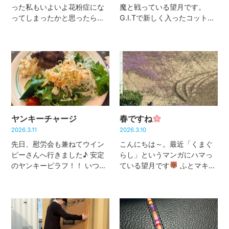
った私もいよいよ花粉症にな
魔と戦っている望月です。
ってしまったかと思ったら風
G.I.Tで新しく入ったコットン
邪だった望月です。（貴重な
バッグがカッコイイので紹介
土日は寝込んでまし
したいと思います！これがま
た・・・） 今日は、鍵の調子
た、大きくてたくさん入るん
が悪いドアの確認に業者さん
です!! サイズ感を伝えたいの
に来てもらいました。 鍵がな
で、とりあえず抱えていつも
かなか抜けなくて […]
の […]
ヤンキーチャージ
春ですね
2026.3.11
2026.3.10
先日、慰労会も兼ねてウイン
こんにちは～。最近「くまぐ
ピーさんへ行きました♪ 安定
らし」というマンガにハマっ
のヤンキーピラフ！！ いつ食
ている望月です
ふとマキノ
べても美味しい～
石川さ
のショールームから外を眺め
ん、最後までお肉を大事に残
ると、畑の片隅にピンクのカ
していて食べ終わったあとに
ーペットのような景色が目に
「あーあ、終わっちゃっ
入りました。 去年も咲いてい
た・・・」って切なそうにつ
たのかなぁ・・・（たぶん去