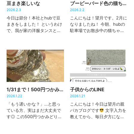
豆まき楽しいな
ブービーバード色の猫ちゃん
2026.2.3
2026.2.2
今日は節分！本社とhubで豆
こんにちは！望月です。2月に
まきをしました！ というわけ
なりましたね！ 今朝、hubの
で、我が家の洋服タンスとい
駐車場でお散歩中の猫ちゃん
う名の無限城で1年間ひっそり
と遭遇しました。猫ちゃんを
待機していた鬼舞辻無惨様に
見るとついテンションが上が
も、hubの豆まきに参加して
ってしまうタイプなので、優
もらいました
え？ただの赤
しく話しかけながら、そーっ
鬼のおめんじゃないかって？
と近づいてみたのですが……
人 […]
敵意 […]
1/31まで！500円つかみどり値引き
子供からのLINE
2026.1.22
2026.1.21
「もう遅いかな？」…と思っ
こんにちは！今日は望月の親
ている方、実はまだ大丈夫で
バカブログです
文字入力を
す◎ この500円つかみどり値
教えてから、毎日夕方になる
引き企画、1/31までのご成約
と娘からトークが来るように
企画なので、まだ間に合いま
なりました
まだ入力がうま