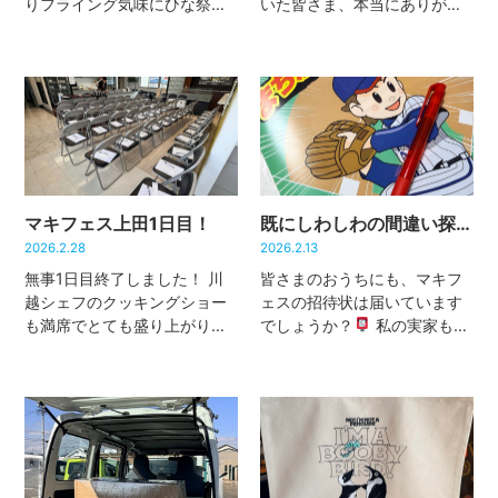
りフライング気味にひな祭り
いた皆さま、本当にありがと
をしました。 マキフェスが終
うございました
クッキング
わってから、いったん家に車
ショー2日目のゲストは、きじ
を取りに戻り、そのまま予約
まりゅうたさん。（これは鳥
していたアイスを受け取りに
皮はめっちゃ伸びるんですシ
直行。 今、娘は絶賛サンリオ
ョットです笑） 実演はもちろ
ブーム […]
ん […]
マキフェス上田1日目！
既にしわしわの間違い探し
2026.2.28
2026.2.13
無事1日目終了しました！ 川
皆さまのおうちにも、マキフ
越シェフのクッキングショー
ェスの招待状は届いています
も満席でとても盛り上がりま
でしょうか？
私の実家も、
したよ！ 明日もお待ちしてお
過去にマキノでお世話になっ
ります♪
ているので、毎月DMが届きま
す。そして恒例なのが なかな
か見つからない「間違い探
し」。 普段は娘と父で取り合
いにな […]