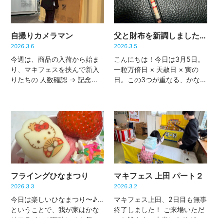
ぶやいてまし […]
年も咲い […]
自撮りカメラマン
父と財布を新調しました！
2026.3.6
2026.3.5
今週は、商品の入荷から始ま
こんにちは！今日は3月5日。
り、マキフェスを挟んで新入
一粒万倍日 × 天赦日 × 寅の
りたちの 人数確認 → 記念撮
日。この3つが重なる、かなり
影 → 倉庫へ配属 という作業
レアなラッキーデーですよ!!
を雨の日も風の日もせっせと
「始めたことが万倍になる
繰り返しておりました。数え
日」「天がすべてを赦す最強
てみたら12日間筋トレしてた
開運日」「出ていったお金が
のですごくマッチョになって
戻ってくる日」なんだとか
ま […]
[…]
フライングひなまつり
マキフェス 上田 パート２
2026.3.3
2026.3.2
今日は楽しいひなまつり〜♪…
マキフェス上田、2日目も無事
ということで、我が家はかな
終了しました！ ご来場いただ