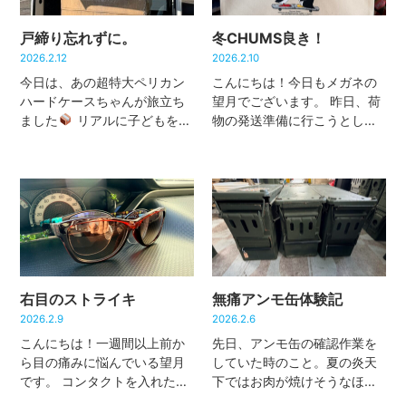
戸締り忘れずに。
冬CHUMS良き！
2026.2.12
2026.2.10
今日は、あの超特大ペリカン
こんにちは！今日もメガネの
ハードケースちゃんが旅立ち
望月でございます。 昨日、荷
ました
リアルに子どもを入
物の発送準備に行こうとした
れてフタを閉められるサイズ
とき、車の横に乗車を試みて
感。さすがアメリカンサイズ
諦めたと思われる可愛いお客
午前中は外のデッキで、汗
様の足跡を発見しました
だくになりながら梱包作業。
鳥……ということは、空を飛
車に積んだら更に大きく見え
ぶタイプの小型ブービーバー
る…（苦 […]
ドでしょ […]
右目のストライキ
無痛アンモ缶体験記
2026.2.9
2026.2.6
こんにちは！一週間以上前か
先日、アンモ缶の確認作業を
ら目の痛みに悩んでいる望月
していた時のこと。夏の炎天
です。 コンタクトを入れた瞬
下ではお肉が焼けそうなほど
間、あまりの激痛に右目がコ
熱くなるアンモ缶ですが、冬