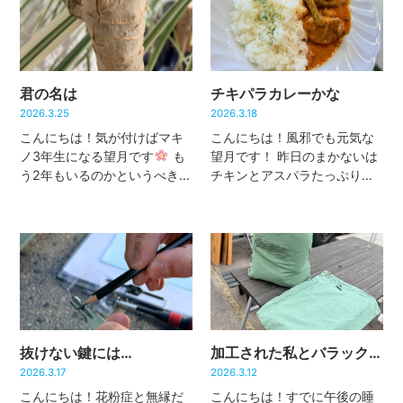
君の名は
チキパラカレーかな
2026.3.25
2026.3.18
こんにちは！気が付けばマキ
こんにちは！風邪でも元気な
ノ3年生になる望月です
も
望月です！ 昨日のまかないは
う2年もいるのかというべき
チキンとアスパラたっぷりの
か、まだ2年しかいないんだと
カレーでした！アスパラの筋
言うべきか…周りからは『ま
も全然気にならないくらい柔
だ』枠で言われることが多い
らかくなっていて安定の美味
ので、すごく馴染んでるって
しさでした！ 社長が食べる予
解釈でいいのかな⁉ さて、そ
定だった分は望月がちゃっか
んな望 […]
りテイク […]
抜けない鍵には…
加工された私とバラックバッグ
2026.3.17
2026.3.12
こんにちは！花粉症と無縁だ
こんにちは！すでに午後の睡