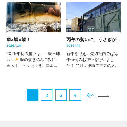
す
実は望月も可愛いお手々
くできないので、トーク画面
で一度チャレンジしてみまし
では片言の外人風…笑 昨日
た。これが思った以上にドキ
は、hubの駐車場で散策中の
ド […]
小鳥を […]
鯛×鯛×鯛！
丙午の勢いに、うさぎが挑む
2026.1.20
2026.1.19
2026年初の賄いは――鯛三昧
新年を迎え、先週社内では毎
ｯｯ！
鯛の炊き込みご飯に、
年恒例のお祓いを行いまし
あら汁、グリル焼き。贅沢す
た！ 当日は快晴で空気の入れ
ぎるフルコースでした♪
途
替えがとても気持ち良かった
中から指示をもらって支度を
です
2026年は「丙午（ひ
手伝い始めた望月ですが、気
のえうま）」。昔から「荒れ
づけば午前中はほぼお料理で
る年」と言われることもある
1
次へ
2
3
4
終了‥
グリル焼きの写真を
そうですが、エネルギーが強
[…]
い分、ど […]