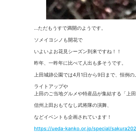
…ただもうすで満開のようです。
ソメイヨシノも開花で
いよいよお花見シーズン到来ですね！！
昨年、一昨年に比べて人出も多そうです。
上田城跡公園では4月1日から9日まで、恒例
ライトアップや
上田のご当地グルメや特産品が集結する「上田
信州上田おもてなし武将隊の演舞、
などイベントも企画されています！
https://ueda-kanko.or.jp/special/sakura20