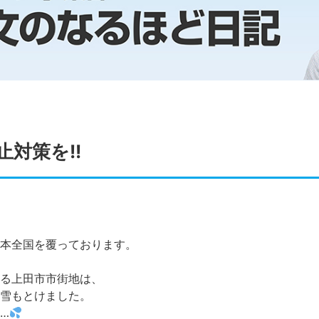
止対策を!!
本全国を覆っております。
る上田市市街地は、
雪もとけました。
…