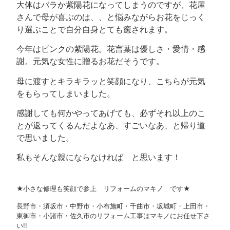
大体はバラか紫陽花になってしまうのですが、花屋
さんで母が喜ぶのは、、と悩みながらお花をじっく
り選ぶことで自分自身とても癒されます。
今年はピンクの紫陽花。花言葉は優しさ・愛情・感
謝。元気な女性に贈るお花だそうです。
母に渡すとキラキラッと笑顔になり、こちらが元気
をもらってしまいました。
感謝しても何かやってあげても、必ずそれ以上のこ
とが返ってくるんだよなあ、すごいなあ、と帰り道
で思いました。
私もそんな親にならなければ と思います！
★小さな修理も笑顔で参上 リフォームのマキノ です★
長野市・須坂市・中野市・小布施町・千曲市・坂城町・上田市・
東御市・小諸市・佐久市のリフォーム工事はマキノにお任せ下さ
い!!