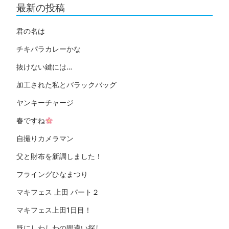
最新の投稿
君の名は
チキパラカレーかな
抜けない鍵には…
加工された私とバラックバッグ
ヤンキーチャージ
春ですね
自撮りカメラマン
父と財布を新調しました！
フライングひなまつり
マキフェス 上田 パート２
マキフェス上田1日目！
既にしわしわの間違い探し