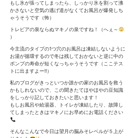
もし氷が張ってしまったら、しっかり氷を割って沸
かさないと空気の逃げ道がなくてお風呂が爆発しち
ゃうそうです（怖）
トレビアの泉ならぬマキノの泉ですね！（へぇ～
）
今主流のタイプの1つ穴のお風呂は凍結しないように
お湯が循環するので冬は残しておかないと逆に中の
ポンプの寿命が短くなっちゃうそうです（ここテス
トに出ますよー!!）
私のブログがきっといつか誰かの家のお風呂を救う
かもしれないので、この聞きたてほやほやの豆知識
をしっかり記しておきたいと思います！
もしお風呂や給湯器、トイレが凍結したり、故障し
てしまったときはマキノにお早めにお電話ください
そんなこんなで今日は望月の脳みそレベルが５上が