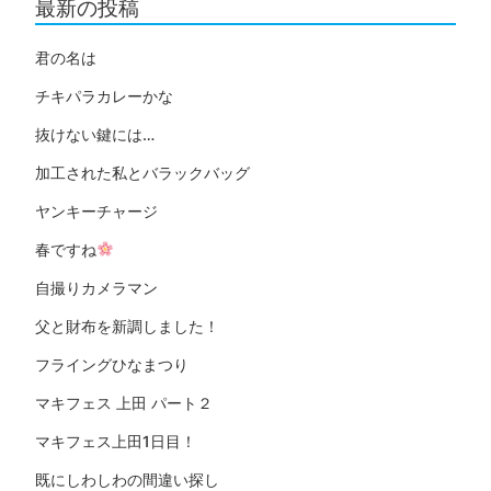
最新の投稿
君の名は
チキパラカレーかな
抜けない鍵には…
加工された私とバラックバッグ
ヤンキーチャージ
春ですね
自撮りカメラマン
父と財布を新調しました！
フライングひなまつり
マキフェス 上田 パート２
マキフェス上田1日目！
既にしわしわの間違い探し