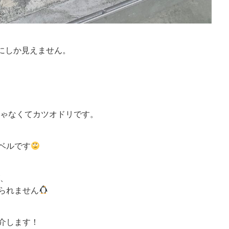
にしか見えません。
ゃなくてカツオドリです。
ベルです
、
られません
介します！