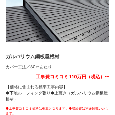
ガルバリウム鋼板屋根材
カバー工法／80㎡あたり
工事費コミコミ 110万円（税込）〜
【価格に含まれる標準工事内容】
●下地ルーフィング張り●上葺き（ガルバリウム鋼板屋
根材）
●工事費コミコミ価格は概算となります。●諸経費は別途頂戴いたし
ます。