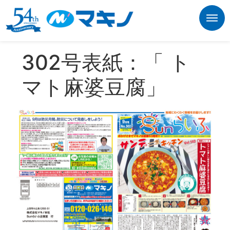
302号表紙：「 ト
マト麻婆豆腐」