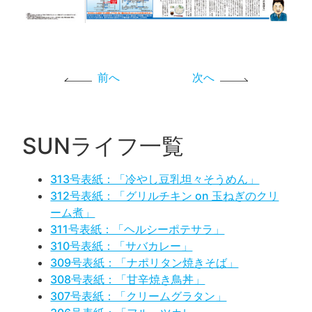
前へ
次へ
SUNライフ一覧
313号表紙：「冷やし豆乳坦々そうめん」
312号表紙：「グリルチキン on 玉ねぎのクリ
ーム煮」
311号表紙：「ヘルシーポテサラ」
310号表紙：「サバカレー」
309号表紙：「ナポリタン焼きそば」
308号表紙：「甘辛焼き鳥丼」
307号表紙：「クリームグラタン」