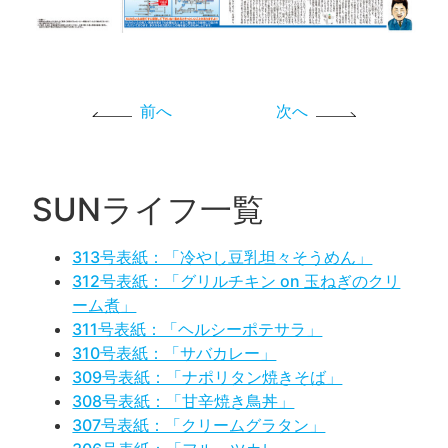
前へ
次へ
SUNライフ一覧
313号表紙：「冷やし豆乳坦々そうめん」
312号表紙：「グリルチキン on 玉ねぎのクリ
ーム煮」
311号表紙：「ヘルシーポテサラ」
310号表紙：「サバカレー」
309号表紙：「ナポリタン焼きそば」
308号表紙：「甘辛焼き鳥丼」
307号表紙：「クリームグラタン」