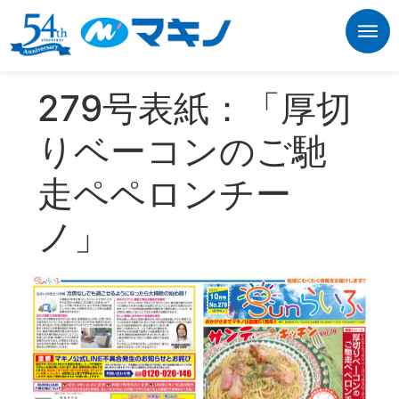
279号表紙：「厚切
りベーコンのご馳
走ペペロンチー
ノ」