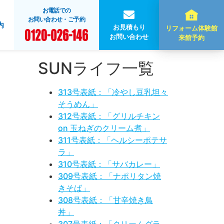
お電話での
お問い合わせ・ご予約
内
お見積もり
リフォーム体験館
お問い合わせ
来館予約
SUNライフ一覧
313号表紙：「冷やし豆乳坦々
そうめん」
312号表紙：「グリルチキン
on 玉ねぎのクリーム煮」
311号表紙：「ヘルシーポテサ
ラ」
310号表紙：「サバカレー」
309号表紙：「ナポリタン焼
きそば」
308号表紙：「甘辛焼き鳥
丼」