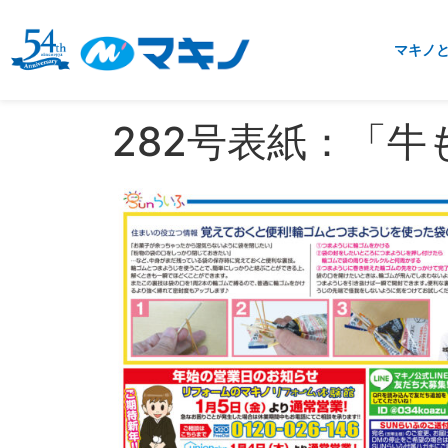
マキノ
282号表紙：「牛