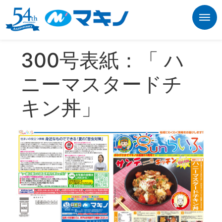
300号表紙：「 ハ
ニーマスタードチ
キン丼」