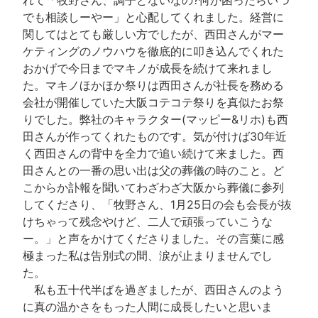
でも相談しーやー」と心配してくれました。経営に
関してはとても厳しい方でしたが、西田さんがマー
ケティングのノウハウを徹底的に叩き込んでくれた
おかげで今日までマキノが成長を続けて来れまし
た。マキノほかほか祭りは西田さんが社長を務める
会社が開催していた大阪コテコテ祭りを真似たお祭
りでした。弊社のキャラクター(マッピー&リホ)も西
田さんが作ってくれたものです。気が付けば30年近
く西田さんの背中を全力で追い続けて来ました。西
田さんとの一番の思い出は父の葬儀の時のこと。ど
こからか訃報を聞いてわざわざ大阪から葬儀に参列
してくださり、「牧野さん、1月25日の会も会長が抜
けちゃって残念やけど、二人で頑張っていこうな
ー。」と声をかけてくださりました。その言葉に感
極まった私は告別式の間、涙が止まりませんでし
た。
私も五十代半ばを過ぎましたが、西田さんのよう
に真の温かさをもった人間に成長したいと思いま