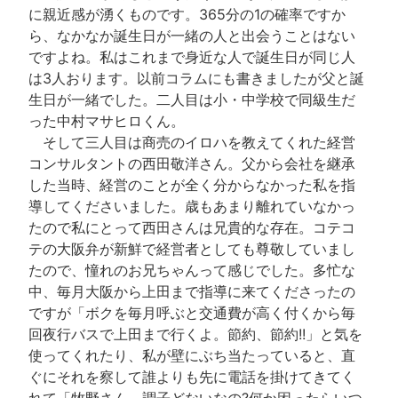
に親近感が湧くものです。365分の1の確率ですか
ら、なかなか誕生日が一緒の人と出会うことはない
ですよね。私はこれまで身近な人で誕生日が同じ人
は3人おります。以前コラムにも書きましたが父と誕
生日が一緒でした。二人目は小・中学校で同級生だ
った中村マサヒロくん。
そして三人目は商売のイロハを教えてくれた経営
コンサルタントの西田敬洋さん。父から会社を継承
した当時、経営のことが全く分からなかった私を指
導してくださいました。歳もあまり離れていなかっ
たので私にとって西田さんは兄貴的な存在。コテコ
テの大阪弁が新鮮で経営者としても尊敬していまし
たので、憧れのお兄ちゃんって感じでした。多忙な
中、毎月大阪から上田まで指導に来てくださったの
ですが「ボクを毎月呼ぶと交通費が高く付くから毎
回夜行バスで上田まで行くよ。節約、節約!!」と気を
使ってくれたり、私が壁にぶち当たっていると、直
ぐにそれを察して誰よりも先に電話を掛けてきてく
れて「牧野さん、調子どないなの?何か困ったらいつ