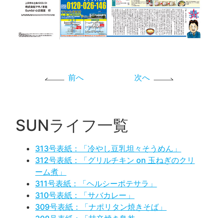
前へ
次へ
SUNライフ一覧
313号表紙：「冷やし豆乳坦々そうめん」
312号表紙：「グリルチキン on 玉ねぎのクリ
ーム煮」
311号表紙：「ヘルシーポテサラ」
310号表紙：「サバカレー」
309号表紙：「ナポリタン焼きそば」