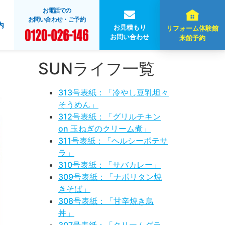
お電話での
お問い合わせ・ご予約
内
お見積もり
リフォーム体験館
お問い合わせ
来館予約
SUNライフ一覧
313号表紙：「冷やし豆乳坦々
そうめん」
312号表紙：「グリルチキン
on 玉ねぎのクリーム煮」
311号表紙：「ヘルシーポテサ
ラ」
310号表紙：「サバカレー」
309号表紙：「ナポリタン焼
きそば」
308号表紙：「甘辛焼き鳥
丼」