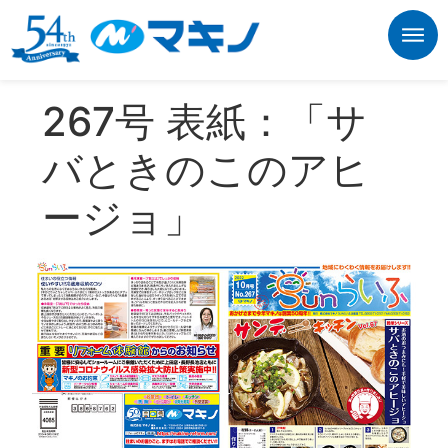
267号 表紙：「サ
バときのこのアヒ
ージョ」