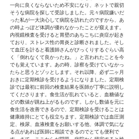
一向に良くならないため不安になり、ネットで親切
そうな病院を探して受診しました。元々病院嫌いだ
った私が一大決心して病院を訪れたのですから、あ
の時よっぽど体調が優れなかったことが窺えます。
内視鏡検査を受けると胃壁のあちこちに炎症が起き
ており、ストレス性の胃炎と診断されました。そし
て血圧を計ると看護師さんがびっくりするぐらい高
く「倒れなくて良かったね。」と言われたことを今
でも覚えています。あの時、診察を受けていなかっ
たらと思うとゾッとします。それ以降、必ず二ヶ月
おきに定期検診を受けるようになりました。定期検
診では最初に前回の検査結果を医師が丁寧に説明し
てくださります。食生活が乱れていると、血糖値な
どの数値が跳ね上がるものです。しかし数値を元に
食生活を改善できるので、定期検診を受けることは
健康維持にとても役立ちます。定期検診では血圧測
定、検尿、血液検査をお願いする他、体調で気にな
る点があれば医師に相談できるのでとても便利で
す。さて、ここからが問題。病院から帰宅すると検